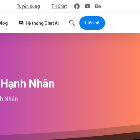
Tuyển dụng
THChat
Liên hệ
Blog
Hệ thống Chat AI
Hạnh
Nhân
nh Nhân