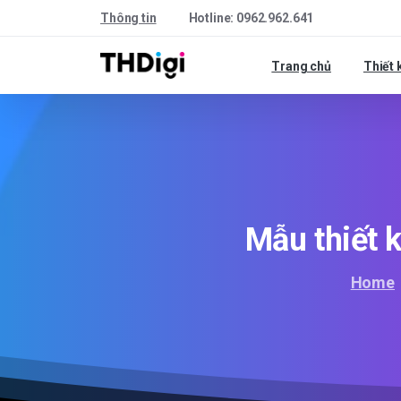
Thông tin
Hotline: 0962.962.641
Trang chủ
Thiết 
Mẫu
thiết
Home