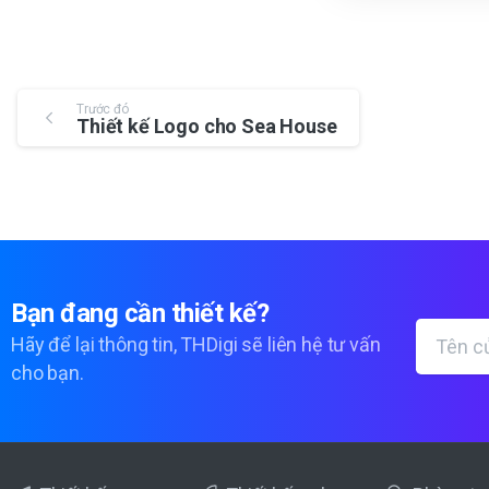
Trước đó
Thiết kế Logo cho Sea House
Bạn
đang
cần
thiết
kế?
Hãy để lại thông tin, THDigi sẽ liên hệ tư vấn
cho bạn.