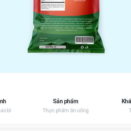
ình
Sản phẩm
Khá
bao bì
Thực phẩm ăn uống