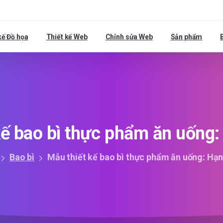
kế Đồ họa
Thiết kế Web
Chỉnh sửa Web
Sản phẩm
kế
bao
bì
thực
phẩm
ăn
uống:
Bao bì
Mẫu thiết kế bao bì thực phẩm ăn uống: Hạ