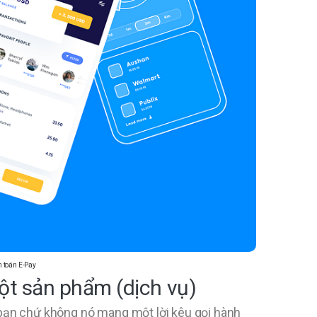
 toán E-Pay
ột sản phẩm (dịch vụ)
 bạn chứ không nó mang một lời kêu gọi hành