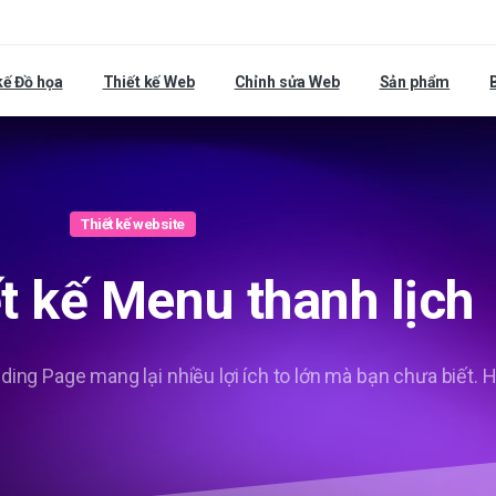
kế Đồ họa
Thiết kế Web
Chỉnh sửa Web
Sản phẩm
Thiết kế website
t
kế
Menu
thanh
lịch
ng Page mang lại nhiều lợi ích to lớn mà bạn chưa biết. H