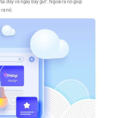
i đây và ngay bây giờ”. Ngoài ra nó giúp
 ra nó.