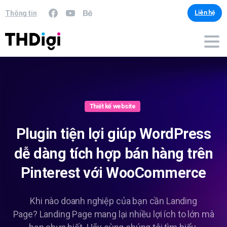
Thông tin
Liên hệ
Thiết kế website
Plugin
tiện
lợi
giúp
WordPress
dễ
dàng
tích
hợp
bán
hàng
trên
Pinterest
với
WooCommerce
Khi nào doanh nghiệp của bạn cần Landing
Page? Landing Page mang lại nhiều lợi ích to lớn mà