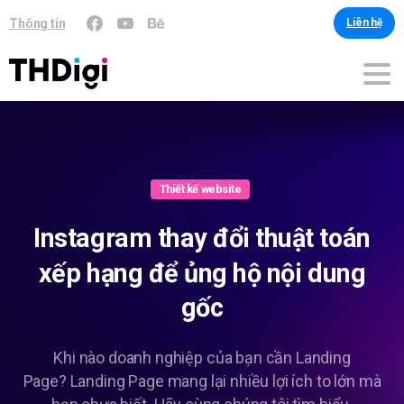
Thông tin
Liên hệ
Thiết kế website
Instagram
thay
đổi
thuật
toán
xếp
hạng
để
ủng
hộ
nội
dung
gốc
Khi nào doanh nghiệp của bạn cần Landing
Page? Landing Page mang lại nhiều lợi ích to lớn mà