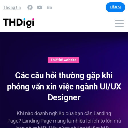
Thông tin
Liên hệ
Thiết kế website
Các
câu
hỏi
thường
gặp
khi
phỏng
vấn
xin
việc
ngành
UI/UX
Designer
Khi nào doanh nghiệp của bạn cần Landing
Page? Landing Page mang lại nhiều lợi ích to lớn mà