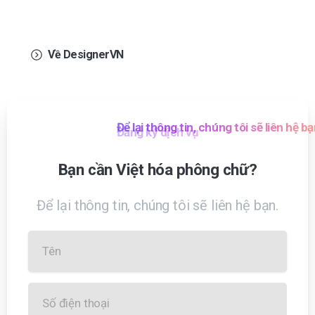
nghiệm người dùng.
Về DesignerVN
Bảng giá
Đăng ký dịch vụ
Bạn
cần
Việt
hóa
phông
chữ?
Để lại thông tin, chúng tôi sẽ liên hệ bạn.