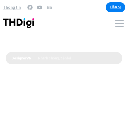
Thông tin
Liên hệ
DesignerVN
Nhanh chóng, tiện lợi
Dịch
vụ
việt
hóa
font
chữ
theo
yêu
cầu
Dịch vụ việt hóa font chữ theo yêu cầu cung
cấp giải pháp chuyên nghiệp, đáng tin cậy và
tiện lợi cho việc cải thiện giao diện và trải