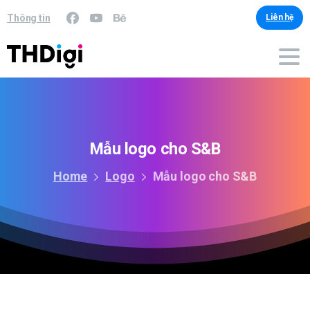
Thông tin
Liên hệ
Mẫu
logo
cho
S&B
Home
Logo
Mẫu logo cho S&B