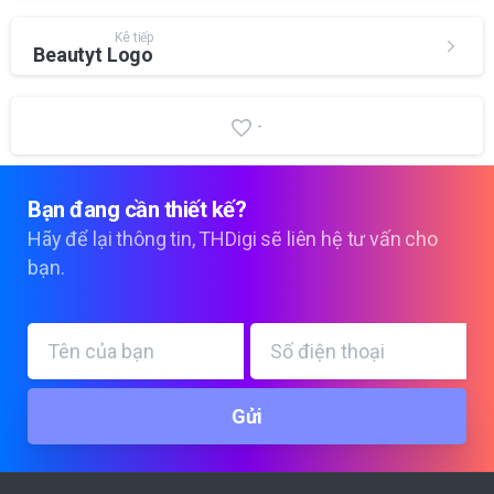
Kê tiếp
Beautyt Logo
-
Bạn
đang
cần
thiết
kế?
Hãy để lại thông tin, THDigi sẽ liên hệ tư vấn cho
bạn.