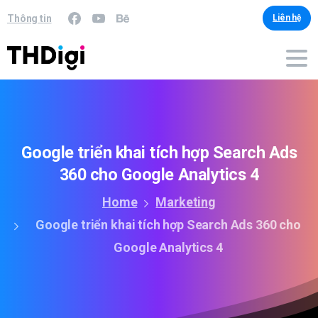
Thông tin
Liên hệ
Google
triển
khai
tích
hợp
Search
Ads
360
cho
Google
Analytics
4
Home
Marketing
Google triển khai tích hợp Search Ads 360 cho
Google Analytics 4