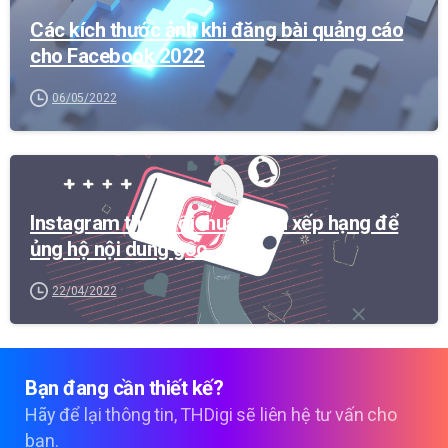
Các kích thước ảnh khi đăng bài quảng cáo
cho Facebook 2022
06/05/2022
-
Instagram thay đổi thuật toán xếp hạng để
ủng hộ nội dung gốc
22/04/2022
Bạn
đang
cần
thiết
kế?
Hãy để lại thông tin, THDigi sẽ liên hệ tư vấn cho
bạn.