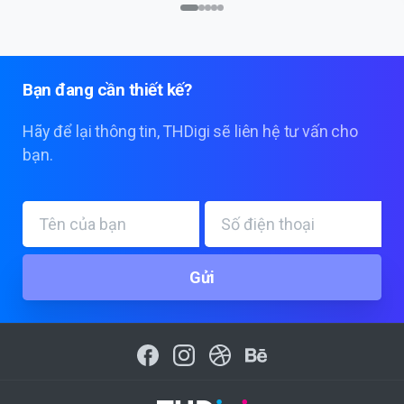
Bạn
đang
cần
thiết
kế?
Hãy để lại thông tin, THDigi sẽ liên hệ tư vấn cho
bạn.