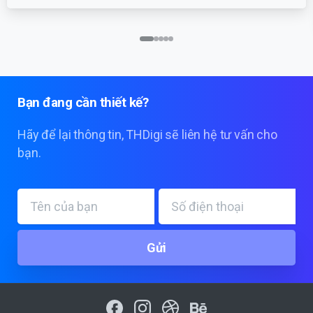
Bạn
đang
cần
thiết
kế?
Hãy để lại thông tin, THDigi sẽ liên hệ tư vấn cho
bạn.